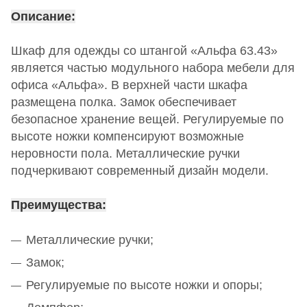
ル
Описание:
バ
イ
Шкаф для одежды со штангой «Альфа 63.43»
ト
является частью модульного набора мебели для
娘
офиса «Альфа». В верхней части шкафа
javblog.mobi
размещена полка. Замок обеспечивает
無
безопасное хранение вещей. Регулируемые по
修
высоте ножки компенсируют возможные
正
неровности пола. Металлические ручки
調
подчеркивают современный дизайн модели.
教
Преимущества:
Металлические ручки;
Замок;
Регулируемые по высоте ножки и опоры;